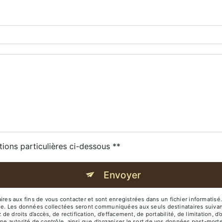
tions particulières ci-dessous **
Envoyer
 aux fins de vous contacter et sont enregistrées dans un fichier informatisé. 
age. Les données collectées seront communiquées aux seuls destinataires suiva
its d’accès, de rectification, d’effacement, de portabilité, de limitation, d’o
ne autorité de contrôle, ainsi que d’organiser le sort de vos données post-mort