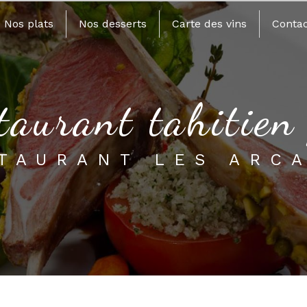
Nos plats
Nos desserts
Carte des vins
Contac
staurant tahitien
STAURANT LES ARC