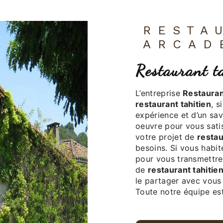
RESTAURANT LES
ARCAD
restaurant 
L’entreprise
Restauran
restaurant tahitien
, s
expérience et d’un sav
oeuvre pour vous sati
votre projet de
restau
besoins. Si vous habi
pour vous transmettre
de
restaurant tahitie
le partager avec vous 
Toute notre équipe est 