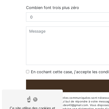
Combien font trois plus zéro
En cochant cette case, j'accepte les condi
** Les données personnelles communiquées sont nécessaires
sous-traitants dans le seul but de répondre à votre mess
DUHORT-BACHEN lesarcades40@gmail.com. Vous disposez de dro
Ce site utilise des cookies et
moment et du droit d’introduire une réclamation auprès d’u