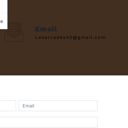
ge
Email
lesarcades40@gmail.com