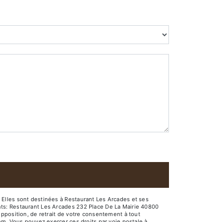
Elles sont destinées à Restaurant Les Arcades et ses
nts: Restaurant Les Arcades 232 Place De La Mairie 40800
pposition, de retrait de votre consentement à tout
em. Vous pouvez exercer ces droits par voie postale à