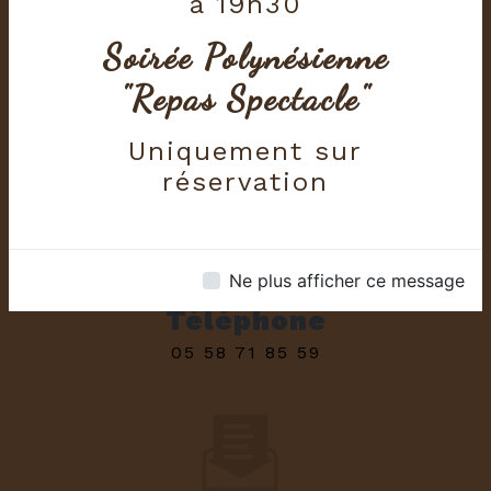
à 19h30
Soirée Polynésienne
Adresse
"Repas Spectacle"
232 Place De La Mairie 40800
DUHORT-BACHEN
Uniquement sur
réservation
Ne plus afficher ce message
Téléphone
05 58 71 85 59