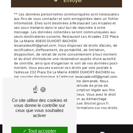
Envoyer
** Les données personnelles communiquées sont nécessaires
aux fins de vous contacter et sont enregistrées dans un fichier
informatisé. Elles sont destinées à Restaurant Les Arcades et
ses sous-traitants dans le seul but de répondre à votre
message. Les données collectées seront communiquées aux
seuls destinataires suivants: Restaurant Les Arcades 232 Place
De La Mairie 40800 DUHORT-BACHEN
lesarcades40@gmail.com. Vous disposez de droits d’accès, de
rectification, d’effacement, de portabilité, de limitation,
d’opposition, de retrait de votre consentement à tout moment
et du droit d’introduire une réclamation auprès d’une autorité
de contrôle, ainsi que d’organiser le sort de vos données post-
mortem. Vous pouvez exercer ces droits par voie postale à
l'adresse 232 Place De La Mairie 40800 DUHORT-BACHEN ou
par courrier électronique à l'adresse lesarcades40@gmail.com.
Un justificatif d'identité pourra vous être demandé. Nous
conservons vos données pendant la période de prise de
contact puis pendant la durée de prescription légale aux fins
probatoires et de gestion des contentieux. Vous avez le droit
de vous inscrire sur la liste d'opposition au démarchage
Ce site utilise des cookies et
téléphonique, disponible à cette adresse:
Bloctel.gouv.fr
.
vous donne le contrôle sur
Consultez le site cnil.fr pour plus d’informations sur vos droits.
ceux que vous souhaitez
activer
Tout accepter