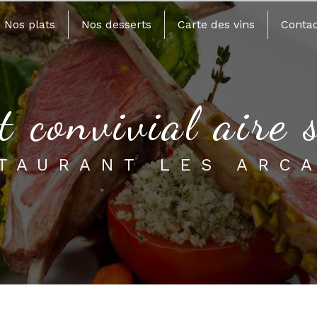
Nos plats
Nos desserts
Carte des vins
Contac
t convivial aire 
STAURANT LES ARC