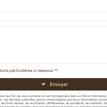
tions particulières ci-dessous **
Envoyer
 aux fins de vous contacter et sont enregistrées dans un fichier informatisé. 
age. Les données collectées seront communiquées aux seuls destinataires suiva
its d’accès, de rectification, d’effacement, de portabilité, de limitation, d’o
ne autorité de contrôle, ainsi que d’organiser le sort de vos données post-mort