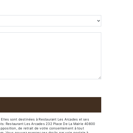
Elles sont destinées à Restaurant Les Arcades et ses
nts: Restaurant Les Arcades 232 Place De La Mairie 40800
pposition, de retrait de votre consentement à tout
em. Vous pouvez exercer ces droits par voie postale à