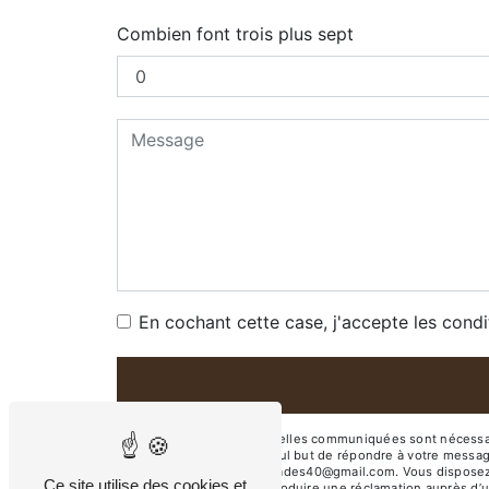
Combien font trois plus sept
En cochant cette case, j'accepte les condi
** Les données personnelles communiquées sont nécessaires
sous-traitants dans le seul but de répondre à votre mess
DUHORT-BACHEN lesarcades40@gmail.com. Vous disposez de dro
Ce site utilise des cookies et
moment et du droit d’introduire une réclamation auprès d’u