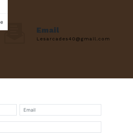
ge
Email
lesarcades40@gmail.com