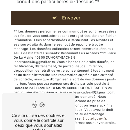
conditions particulières ci-dessous **
Envoyer
** Les données personnelles communiquées sont nécessaires
aux fins de vous contacter et sont enregistrées dans un fichier
informatisé. Elles sont destinées à Restaurant Les Arcades et
ses sous-traitants dans le seul but de répondre à votre
message. Les données collectées seront communiquées aux
seuls destinataires suivants: Restaurant Les Arcades 232 Place
De La Mairie 40800 DUHORT-BACHEN
lesarcades40@gmail.com. Vous disposez de droits d’accès, de
rectification, d’effacement, de portabilité, de limitation,
d’opposition, de retrait de votre consentement à tout moment
et du droit d’introduire une réclamation auprès d’une autorité
de contrôle, ainsi que d’organiser le sort de vos données post-
mortem. Vous pouvez exercer ces droits par voie postale à
l'adresse 232 Place De La Mairie 40800 DUHORT-BACHEN ou
par courrier électronique à l'adresse lesarcades40@gmail.com.
Un justificatif d'identité pourra vous être demandé. Nous
conservons vos données pendant la période de prise de
contact puis pendant la durée de prescription légale aux fins
probatoires et de gestion des contentieux. Vous avez le droit
de vous inscrire sur la liste d'opposition au démarchage
Ce site utilise des cookies et
téléphonique, disponible à cette adresse:
Bloctel.gouv.fr
.
vous donne le contrôle sur
Consultez le site cnil.fr pour plus d’informations sur vos droits.
ceux que vous souhaitez