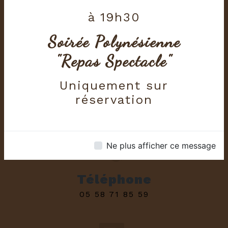
à 19h30
Soirée Polynésienne
"Repas Spectacle"
Adresse
Uniquement sur
232 Place De La Mairie 40800
réservation
DUHORT-BACHEN
Ne plus afficher ce message
Téléphone
05 58 71 85 59